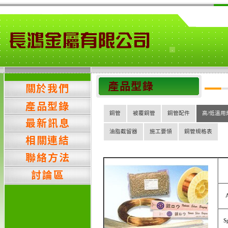
銅管
被覆銅管
銅管配件
高/低溫用
油脂截留器
施工要領
銅管規格表
S