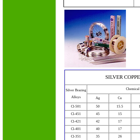
SILVER COPP
Chemical
Silver Brazing
Alloys
Ag
Cu
Cl-501
50
15.5
Cl-451
45
15
Cl-421
42
17
Cl-401
40
17
Cl-351
35
26